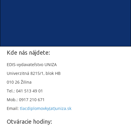
Kde nás nájdete:
EDIS-vydavateľstvo UNIZA
Univerzitná 8215/1, blok HB
010 26 Žilina
Tel.: 041 513 49 01
Mob.: 0917 210 671
Email:
tlacdiplomovky(at)uniza.sk
Otváracie hodiny: